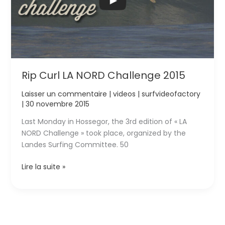
Rip Curl LA NORD Challenge 2015
Laisser un commentaire
|
videos
|
surfvideofactory
|
30 novembre 2015
Last Monday in Hossegor, the 3rd edition of « LA
NORD Challenge » took place, organized by the
Landes Surfing Committee. 50
Rip
Lire la suite »
Curl
LA
NORD
Challenge
2015