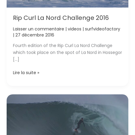
Rip Curl La Nord Challenge 2016
Laisser un commentaire
|
videos
|
surfvideofactory
|
27 décembre 2016
Fourth edition of the Rip Curl La Nord Challenge
which took place on the spot of La Nord in Hossegor
[…]
Rip
Lire la suite »
Curl
La
Nord
Challenge
2016