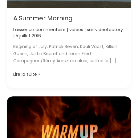
A Summer Morning
Laisser un commentaire
|
videos
|
surfvideofactory
|
5 juillet 2016
Begining of July, Patrick Beven, Kauli Vaast, Killian
Guerin, Justin Becret and team Fred
Compagnon/Rémy Arauzo in alaïa, surfed la […]
A
Lire la suite »
Summer
Morning