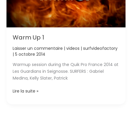
Warm Up 1
Laisser un commentaire
|
videos
|
surfvideofactory
|
5 octobre 2014
Warmup session during the Quik Pro France 2014 at
Les Guardians in Seignosse. SURFERS : Gabriel
Medina, Kelly Slater, Patrick
Warm
Lire la suite »
Up
1