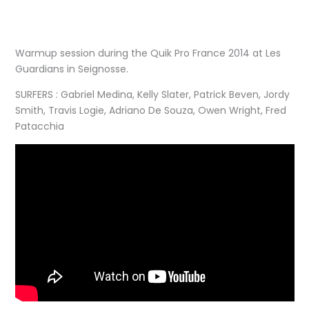
Warmup session during the Quik Pro France 2014 at Les
Guardians in Seignosse.
SURFERS : Gabriel Medina, Kelly Slater, Patrick Beven, Jordy
Smith, Travis Logie, Adriano De Souza, Owen Wright, Fred
Patacchia