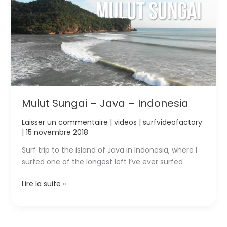
Mulut Sungai – Java – Indonesia
Laisser un commentaire
|
videos
|
surfvideofactory
|
15 novembre 2018
Surf trip to the island of Java in Indonesia, where I
surfed one of the longest left I’ve ever surfed
Mulut
Lire la suite »
Sungai
–
Java