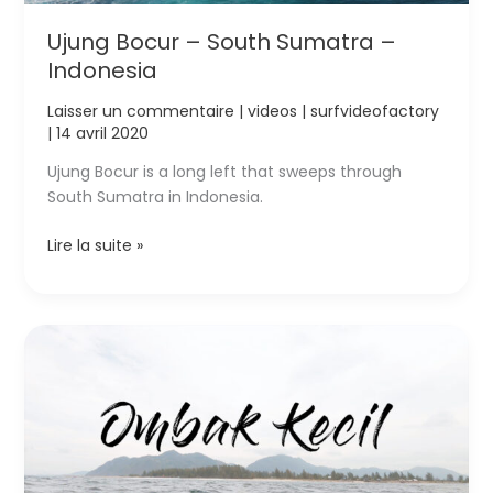
Ujung Bocur – South Sumatra –
Indonesia
Laisser un commentaire
|
videos
|
surfvideofactory
|
14 avril 2020
Ujung Bocur is a long left that sweeps through
South Sumatra in Indonesia.
Ujung
Lire la suite »
Bocur
–
South
Sumatra
–
Indonesia