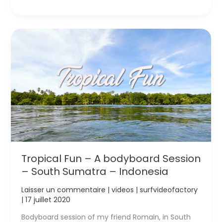
Covid19
–
A
South
Sumatra
Surf
Trip
–
Indonesia
Tropical Fun – A bodyboard Session
– South Sumatra – Indonesia
Laisser un commentaire
|
videos
|
surfvideofactory
|
17 juillet 2020
Bodyboard session of my friend Romain, in South