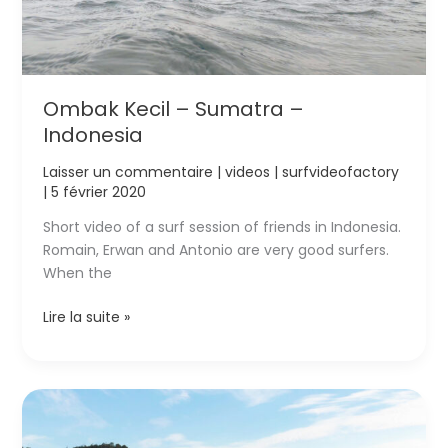
Ombak Kecil – Sumatra –
Indonesia
Laisser un commentaire
|
videos
|
surfvideofactory
|
5 février 2020
Short video of a surf session of friends in Indonesia.
Romain, Erwan and Antonio are very good surfers.
When the
Ombak
Lire la suite »
Kecil
–
Sumatra
–
Indonesia