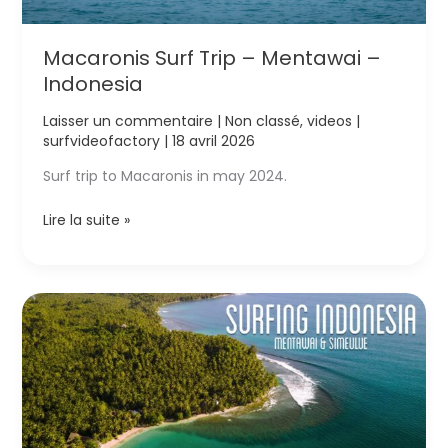
Macaronis Surf Trip – Mentawai –
Indonesia
Laisser un commentaire
|
Non classé
,
videos
|
surfvideofactory
|
18 avril 2026
Surf trip to Macaronis in may 2024.
Macaronis
Lire la suite »
Surf
Trip
–
Mentawai
–
Indonesia