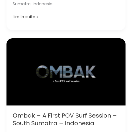
Sumatra, Indonesia.
Tropical
Lire la suite »
Fun
–
A
bodyboard
Session
–
South
Sumatra
–
Indonesia
Ombak – A First POV Surf Session –
South Sumatra – Indonesia