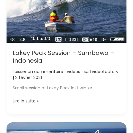
Lakey Peak Session – Sumbawa –
Indonesia
Laisser un commentaire
|
videos
|
surfvideofactory
|
2 février 2021
Small session at Lakey Peak last winter.
Lakey
Lire la suite »
Peak
Session
–
Sumbawa