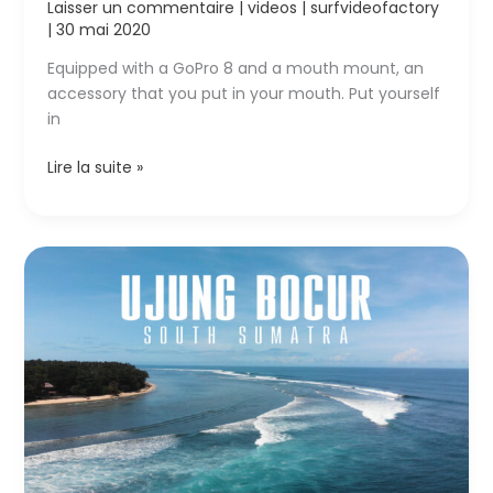
Laisser un commentaire
|
videos
|
surfvideofactory
|
30 mai 2020
Equipped with a GoPro 8 and a mouth mount, an
accessory that you put in your mouth. Put yourself
in
Ombak
Lire la suite »
–
A
First
POV
Surf
Session
–
South
Sumatra
–
Indonesia