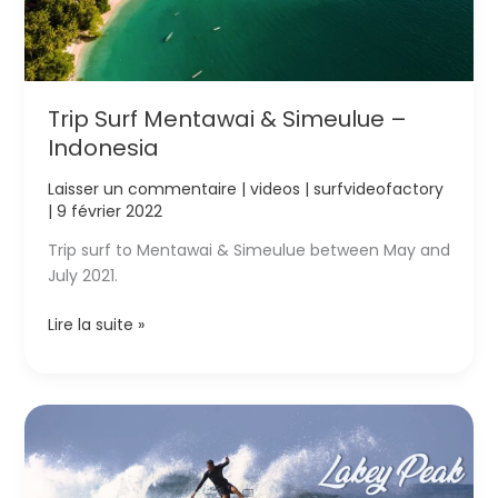
Trip Surf Mentawai & Simeulue –
Indonesia
Laisser un commentaire
|
videos
|
surfvideofactory
|
9 février 2022
Trip surf to Mentawai & Simeulue between May and
July 2021.
Trip
Lire la suite »
Surf
Mentawai
&
Simeulue
–
Indonesia