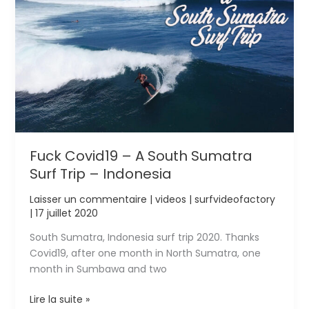
–
Indonesia
Fuck Covid19 – A South Sumatra
Surf Trip – Indonesia
Laisser un commentaire
|
videos
|
surfvideofactory
|
17 juillet 2020
South Sumatra, Indonesia surf trip 2020. Thanks
Covid19, after one month in North Sumatra, one
month in Sumbawa and two
Fuck
Lire la suite »