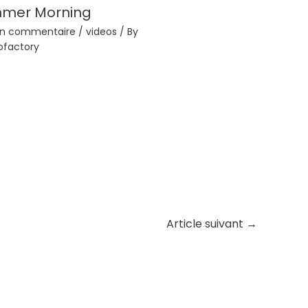
mmer Morning
 un commentaire
/
videos
/ By
ofactory
Article suivant
→