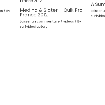
A Su
Medina & Slater – Quik Pro
os
/ By
Laisser
France 2012
surfvide
Laisser un commentaire
/
videos
/ By
surfvideofactory