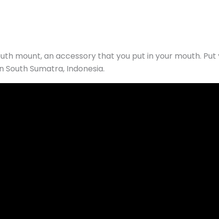
th mount, an accessory that you put in your mouth. Put yo
in South Sumatra, Indonesia.