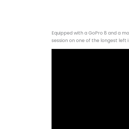
Equipped with a GoPro 8 and a mou
session on one of the longest left 