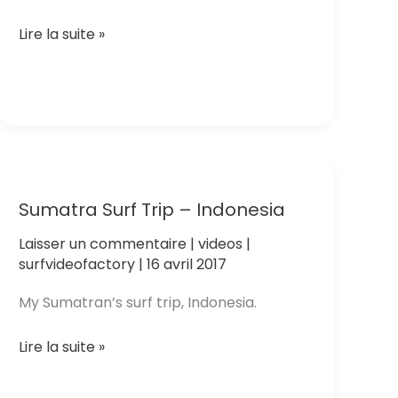
Quik
Lire la suite »
Pro
France
2017
Sumatra Surf Trip – Indonesia
Laisser un commentaire
|
videos
|
surfvideofactory
|
16 avril 2017
My Sumatran’s surf trip, Indonesia.
Sumatra
Lire la suite »
Surf
Trip