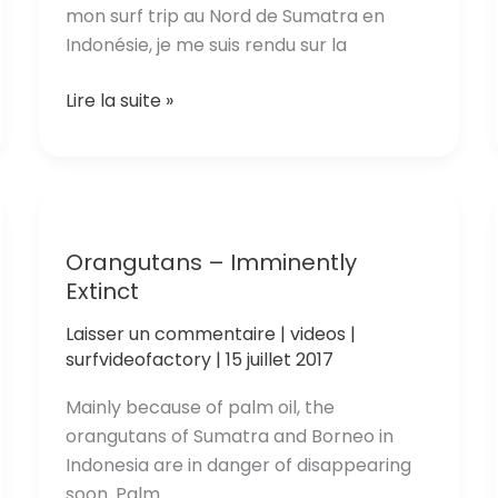
mon surf trip au Nord de Sumatra en
Indonésie, je me suis rendu sur la
Scuba
Lire la suite »
Diving
&
Snorkeling
In
Pulau
Orangutans – Imminently
Weh
Extinct
–
North
Laisser un commentaire
|
videos
|
surfvideofactory
|
15 juillet 2017
Sumatra
–
Mainly because of palm oil, the
Indonesia
orangutans of Sumatra and Borneo in
Indonesia are in danger of disappearing
soon. Palm