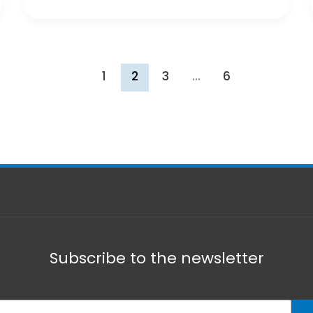
La
Nord
Challenge
2016
1
2
3
…
6
Subscribe to the newsletter