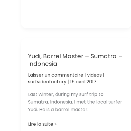
Pro
France
2017
–
Free
Surf
Yudi, Barrel Master – Sumatra –
Indonesia
Laisser un commentaire
|
videos
|
surfvideofactory
|
15 avril 2017
Last winter, during my surf trip to
Sumatra, Indonesia, I met the local surfer
Yudi. He is a barrel master.
Yudi,
Lire la suite »