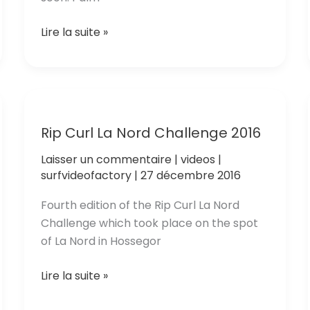
Orangutans
Lire la suite »
–
Imminently
Extinct
Rip Curl La Nord Challenge 2016
Laisser un commentaire
|
videos
|
surfvideofactory
|
27 décembre 2016
Fourth edition of the Rip Curl La Nord
Challenge which took place on the spot
of La Nord in Hossegor
Rip
Lire la suite »
Curl