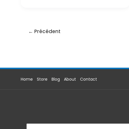
Barrel
Master
–
Sumatra
–
←
Précédent
Indonesia
Home
Store
Blog
About
Contact