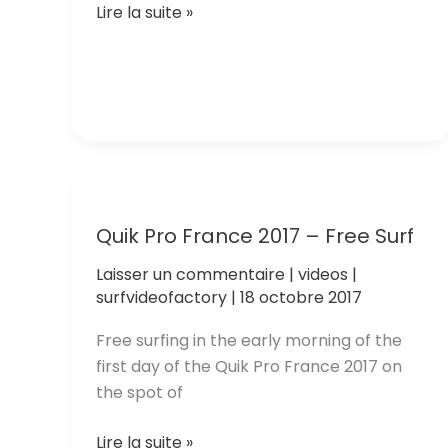
Pulau
Lire la suite »
Mincau
–
Indonesia
Quik Pro France 2017 – Free Surf
Laisser un commentaire
|
videos
|
surfvideofactory
|
18 octobre 2017
Free surfing in the early morning of the
first day of the Quik Pro France 2017 on
the spot of
Quik
Lire la suite »